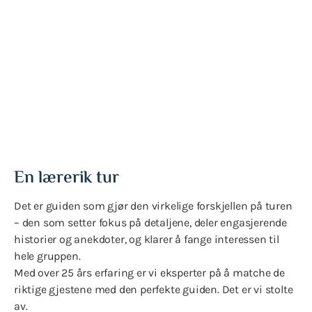
Matturer i Oslo - lokale
smaker og historier
Utvalgte datoer, kl. 11:00
En lærerik tur
Det er guiden som gjør den virkelige forskjellen på turen
– den som setter fokus på detaljene, deler engasjerende
historier og anekdoter, og klarer å fange interessen til
hele gruppen.
Med over 25 års erfaring er vi eksperter på å matche de
riktige gjestene med den perfekte guiden. Det er vi stolte
av.