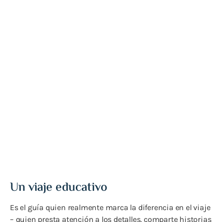
Tour Gastronómico de Oslo –
Sabores Locales e Historias
del Fiordo
Todos los días a las 12:00
Un viaje educativo
Es el guía quien realmente marca la diferencia en el viaje
– quien presta atención a los detalles, comparte historias