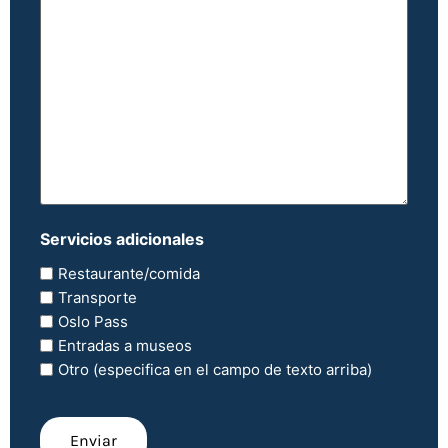
lo
que
quieres
y
si
hay
algo
específico
que
quieras.
Servicios adicionales
Restaurante/comida
Transporte
Oslo Pass
Entradas a museos
Otro (especifica en el campo de texto arriba)
CAPTCHA
Enviar