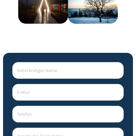
Vollständiger
Name
E-
Mail
(erforderlich)
Telefon
Anzahl
der