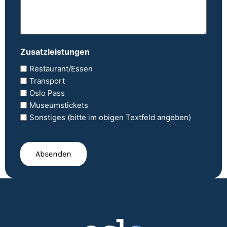
gibt,
das
Sie
möchten.
Zusatzleistungen
Restaurant/Essen
Transport
Oslo Pass
Museumstickets
Sonstiges (bitte im obigen Textfeld angeben)
CAPTCHA
Absenden