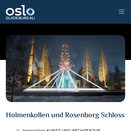
KONTAKT
DE
ES
EN
NO
Holmenkollen und Rosenborg Schloss
In
Inspiration
,
KUNST UND ARCHITEKTUR