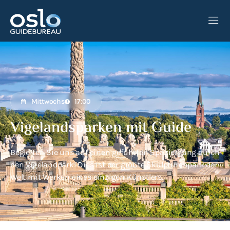
KONTAKT
DE
ES
EN
NO
Mittwochs
17:00
Vigelandsparken mit Guide
Begleiten Sie uns auf einen geführten Spaziergang durch
den Vigelandpark! Dies ist der größte Skulpturenpark der
Welt mit Werken eines einzigen Künstlers.